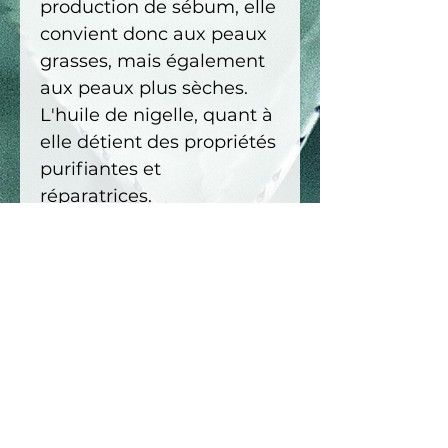
production de sébum, elle
convient donc aux peaux
grasses, mais également
aux peaux plus sèches.
L'huile de nigelle, quant à
elle détient des propriétés
purifiantes et
réparatrices.
Flacon à bille 10ml.
Ingrédients
Simmondsia chinensis oil (huile
Détails et conseils d'utilisation
de jojoba doré)
, Nigella sativa
seed oil (huile de nigelle)
,
Convient aux adolescents et aux
Lavandula spica flower oil (HE
*Propriétés des ingrédients
adultes.
principaux
lavande aspic)
, Laurus nobilis oil
Appliquer une mince couche 3
extract (HE laurier noble)
,
fois par jour sur la région à
HV Jojoba doré: régulatrice et