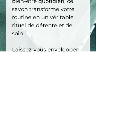
bien-être quotidien, ce
savon transforme votre
routine en un véritable
rituel de détente et de
soin.
Laissez-vous envelopper
par son parfum subtil et
équilibré, et profitez d'une
peau nettoyée en
douceur, fraîche et
parfaitement hydratée.
Ingrédients
Olea europaea oil (huile
d'olive)*, Cocos nucifera oil
(huile de noix de coco)*,