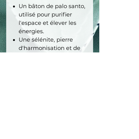
Un bâton de palo santo,
utilisé pour purifier
l'espace et élever les
énergies.
Une sélénite, pierre
d'harmonisation et de
clarté spirituelle.
Ce coffret est une
invitation à prendre soin
de soi, à purifier son
espace et à créer un
refuge spirituel dans le
quotidien.